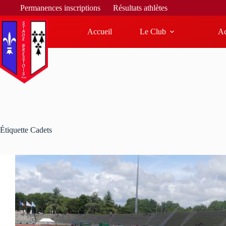
Bi
Permanences inscriptions
Résultats athlètes
Accueil
Le Club
Ac
Étiquette
Cadets