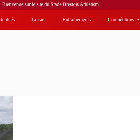
envenue sur le site du Stade Brestois Athlétisme
tualités
Loisirs
Entrainements
Compétitions