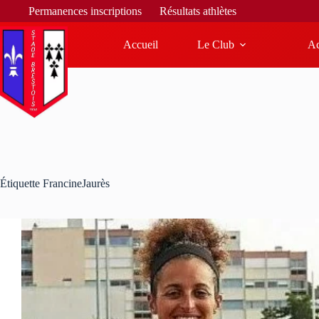
B
Permanences inscriptions
Résultats athlètes
Accueil
Le Club
Ac
Étiquette
FrancineJaurès