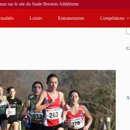
u Stade Brestois Athlétisme
tualités
Loisirs
Entrainements
Compétitions
R
C
Ar