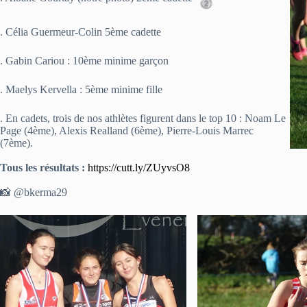
. Célia Guermeur-Colin 5ème cadette
. Gabin Cariou : 10ème minime garçon
. Maelys Kervella : 5ème minime fille
. En cadets, trois de nos athlètes figurent dans le top 10 : Noam Le
Page (4ème), Alexis Realland (6ème), Pierre-Louis Marrec
(7ème).
Tous les résultats :
https://cutt.ly/ZUyvsO8
📸 @bkerma29