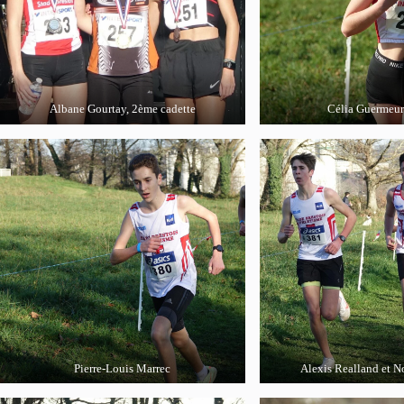
Albane Gourtay, 2ème cadette
Célia Guermeur
Pierre-Louis Marrec
Alexis Realland et 