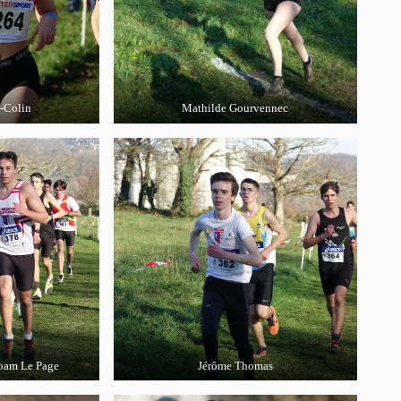
-Colin
Mathilde Gourvennec
Noam Le Page
Jérôme Thomas