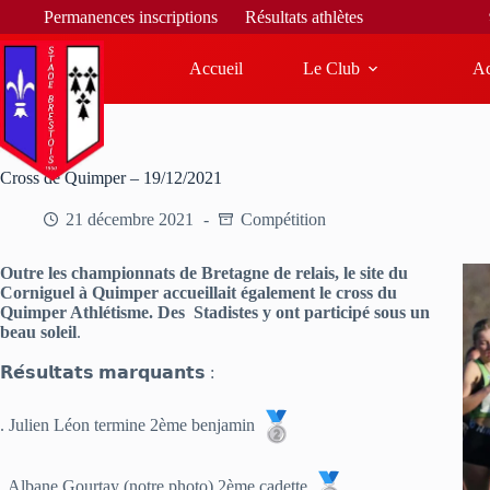
Bienvenue sur le site d
Permanences inscriptions
Résultats athlètes
Accueil
Le Club
Ac
Cross de Quimper – 19/12/2021
21 décembre 2021
Compétition
Outre les championnats de Bretagne de relais, le site du
Corniguel à Quimper accueillait également le cross du
Quimper Athlétisme. Des Stadistes y ont participé sous un
beau soleil
.
𝗥𝗲́𝘀𝘂𝗹𝘁𝗮𝘁𝘀 𝗺𝗮𝗿𝗾𝘂𝗮𝗻𝘁𝘀 :
. Julien Léon termine 2ème benjamin
. Albane Gourtay (notre photo) 2ème cadette