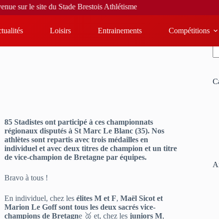
Stade Brestois Athlétisme
tualités
Loisirs
Entrainements
Compétitions
R
C
85 Stadistes ont participé à ces championnats
régionaux disputés à St Marc Le Blanc (35). Nos
athlètes sont repartis avec trois médailles en
individuel et avec deux titres de champion et un titre
de vice-champion de Bretagne par équipes.
Ar
Bravo à tous !
En individuel, chez les
élites M et F
,
Maël Sicot et
Marion Le Goff sont tous les deux sacrés vice-
champions de Bretagn
e 🥈 et, chez les
juniors M
,