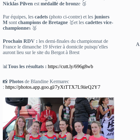
Nicklas Pilven
est
médaillé de bronz
e 🥉
Par équipes, les
cadets
(photo ci-contre) et les
juniors
M
sont
champions de Bretagne
🥇et les
cadettes vice-
championne
s 🥈
Prochain RDV :
les demi-finales du championnat de
A
France le dimanche 19 février à domicile puisqu’elles
auront lieu sur le site du Bergot à Brest
📊
Tous les résultats :
https://cutt.ly/696g8wb
📸
Photos
de Blandine Kermarec
:
https://photos.app.goo.gl/7yXtTTX7L9iieQ2Y7