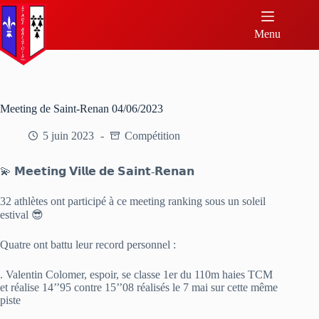
Menu
Meeting de Saint-Renan 04/06/2023
5 juin 2023
Compétition
💫 𝗠𝗲𝗲𝘁𝗶𝗻𝗴 𝗩𝗶𝗹𝗹𝗲 𝗱𝗲 𝗦𝗮𝗶𝗻𝘁-𝗥𝗲𝗻𝗮𝗻
32 athlètes ont participé à ce meeting ranking sous un soleil
estival 😎
Quatre ont battu leur record personnel :
. Valentin Colomer, espoir, se classe 1er du 110m haies TCM
et réalise 14’’95 contre 15’’08 réalisés le 7 mai sur cette même
piste