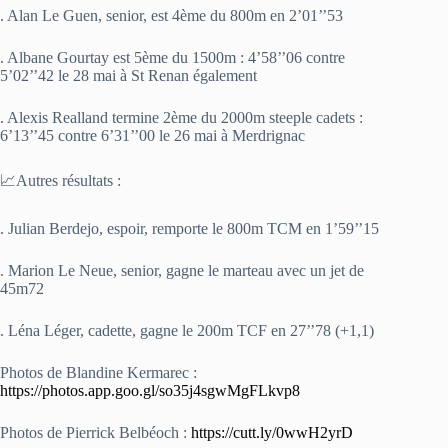
. Alan Le Guen, senior, est 4ème du 800m en 2’01’’53
. Albane Gourtay est 5ème du 1500m : 4’58’’06 contre
5’02’’42 le 28 mai à St Renan également
. Alexis Realland termine 2ème du 2000m steeple cadets :
6’13’’45 contre 6’31’’00 le 26 mai à Merdrignac
📈Autres résultats :
. Julian Berdejo, espoir, remporte le 800m TCM en 1’59’’15
. Marion Le Neue, senior, gagne le marteau avec un jet de
45m72
. Léna Léger, cadette, gagne le 200m TCF en 27’’78 (+1,1)
Photos de Blandine Kermarec :
https://photos.app.goo.gl/so35j4sgwMgFLkv
p8
Photos de Pierrick Belbéoch :
https://cutt.ly/0wwH2yrD