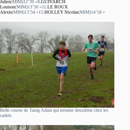
Julien
(MIM)12’39 »8.
GUIVARCH
Louison
(MIM)13’50 »11.
LE ROUX
Alexis
(MIM)13’54 »15.
HOLLEY Nicolas
(MIM)14’18 »
Belle course de Tanig Adam qui termine deuxième chez les
cadets.