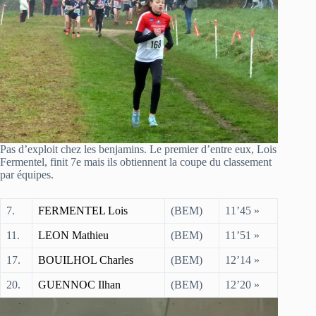
Pas d’exploit chez les benjamins. Le premier d’entre eux, Lois
Fermentel, finit 7e mais ils obtiennent la coupe du classement
par équipes.
7.
FERMENTEL Lois
(BEM)
11’45 »
11.
LEON Mathieu
(BEM)
11’51 »
17.
BOUILHOL Charles
(BEM)
12’14 »
20.
GUENNOC Ilhan
(BEM)
12’20 »