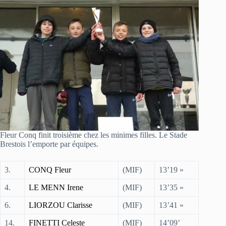
Fleur Conq finit troisième chez les minimes filles. Le Stade
Brestois l’emporte par équipes.
3.
CONQ Fleur
(MIF)
13’19 »
4.
LE MENN Irene
(MIF)
13’35 »
6.
LIORZOU Clarisse
(MIF)
13’41 »
14.
FINETTI Celeste
(MIF)
14’09’