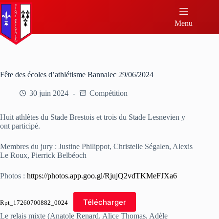
Menu
Fête des écoles d’athlétisme Bannalec 29/06/2024
30 juin 2024
Compétition
Huit athlètes du Stade Brestois et trois du Stade Lesnevien y
ont participé.
Membres du jury : Justine Philippot, Christelle Ségalen, Alexis
Le Roux, Pierrick Belbéoch
Photos :
https://photos.app.goo.gl/RjujQ2vdTKMeFJXa6
Télécharger
Rpt_17260700882_0024
Le relais mixte (Anatole Renard, Alice Thomas, Adèle