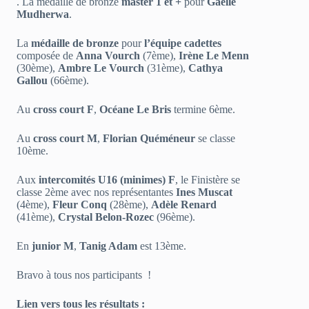
. La médaille de bronze
master 1 et +
pour
Gaëlle
Mudherwa
.
La
médaille de bronze
pour
l’équipe cadettes
composée de
Anna Vourch
(7ème),
Irène Le Menn
(30ème),
Ambre Le Vourch
(31ème),
Cathya
Gallou
(66ème).
Au
cross court F
,
Océane Le Bris
termine 6ème.
Au
cross court M
,
Florian Quéméneur
se classe
10ème.
Aux
intercomités U16 (minimes) F
, le Finistère se
classe 2ème avec nos représentantes
Ines Muscat
(4ème),
Fleur Conq
(28ème),
Adèle Renard
(41ème),
Crystal Belon-Rozec
(96ème).
En
junior M
,
Tanig Adam
est 13ème.
Bravo à tous nos participants !
Lien vers tous les résultats :