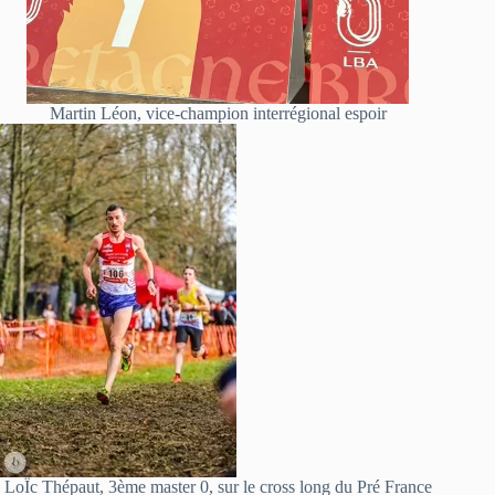
Martin Léon, vice-champion interrégional espoir
LoÏc Thépaut, 3ème master 0, sur le cross long du Pré France