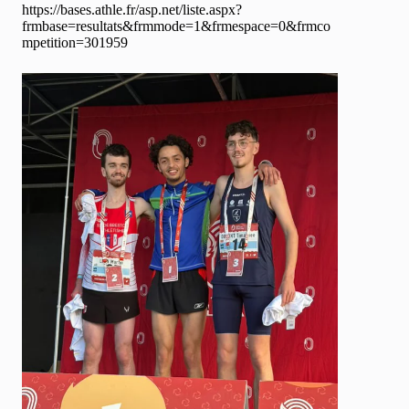
https://bases.athle.fr/asp.net/liste.aspx?
frmbase=resultats&frmmode=1&frmespace=0&frmco
mpetition=301959