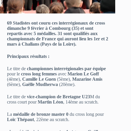
69 Stadistes ont couru ces interrégionaux de cross
dimanche 9 février à Combourg (35) et sont
repartis avec 5 médailles. 31 sont qualifiés aux
championnats de France qui auront lieu les 1er et 2
mars à Challans (Pays de la Loire).
Principaux résultats :
Le titre de
championnes interrégionales par équipe
pour le
cross long femmes
avec
Marion Le Goff
(4ème),
Camille Le Guen
(5ème),
Mazarine Amis
(6ème),
Gaëlle Mudherwa
(20ème).
Le titre de
vice-champion de Bretagne
U23
M du
cross court pour
Martin Léon
, 14ème au scratch.
La
médaille de bronze master 0
du cross long pour
Loïc Thépaut
, 22ème au scratch.