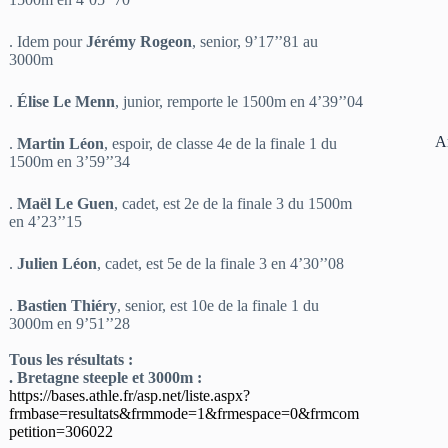
. Idem pour
Jérémy Rogeon
, senior, 9’17’’81 au
3000m
.
Élise Le Menn
, junior, remporte le 1500m en 4’39’’04
A
.
Martin Léon
, espoir, de classe 4e de la finale 1 du
1500m en 3’59’’34
.
Maël Le Guen
, cadet, est 2e de la finale 3 du 1500m
en 4’23’’15
.
Julien Léon
, cadet, est 5e de la finale 3 en 4’30’’08
.
Bastien Thiéry
, senior, est 10e de la finale 1 du
3000m en 9’51’’28
Tous les résultats :
. Bretagne steeple et 3000m :
https://bases.athle.fr/asp.net/liste.aspx?
frmbase=resultats&frmmode=1&frmespace=0&frmcom
petition=306022