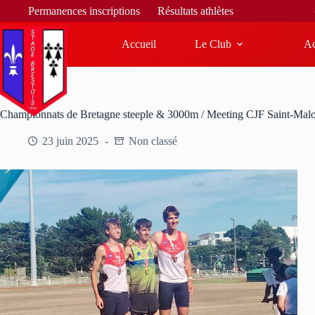
Bienvenue s
Permanences inscriptions
Résultats athlètes
Accueil
Le Club
Ac
Championnats de Bretagne steeple & 3000m / Meeting CJF Saint-Malo
23 juin 2025
Non classé