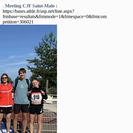
.
Meeting CJF Saint-Malo :
https://bases.athle.fr/asp.net/liste.aspx?
frmbase=resultats&frmmode=1&frmespace=0&frmcom
petition=306021