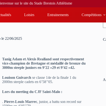
ur le site du Stade Brestois Athlétisme
tualités
Loisirs
Entrainements
Compétitions
R
 le 22/06/2025
C
Tanig Adam et Alexis Realland sont respectivement
vice-champion de Bretagne et médaillé de bronze du
3000m steeple
juniors en 9’22 »29 et 9’42 »42.
Louison Guivarch
se classe 14e de la finale 1 du
Ar
2000m steeple cadets en 6’58’’05.
Lors du meeting du CJF Saint-Malo :
.
Pierre-Louis Marrec
, junior, a battu son record sur
1500m en 4’05’’70