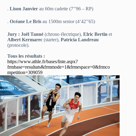
.
Lison Janvier
au 60m cadette (7’’96 – RP)
.
Océane Le Bris
au 1500m senior (4’42’’65)
Jury : Joël Tanné
(chrono électrique),
Elric Bertin
et
Albert Kermarec
(starter),
Patricia Landreau
(protocole).
Tous les résultats :
https://www.athle.fr/bases/liste.aspx?
frmbase=resultats&frmmode=1&frmespace=0&frmco
mpetition=309059