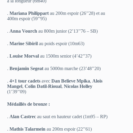
à la longueur (6m40)
.
Mariana Philippart
au 200m espoir (26’’28) et au
400m espoir (59’’95)
.
Anna Vourch
au 800m junior (2’13’’76 – SB)
.
Marine Sibiril
au poids espoir (10m63)
.
Louise Morval
au 1500m senior (4’42’’37)
.
Benjamin Segeat
au 5000m marche (23’48’’20)
.
4×1 tour cadets
avec
Dan Believe Mpika
,
Alois
Mangel
,
Colin Datil-Rioual
,
Nicolas Holley
(1’39’’09)
Médaillés de bronze :
.
Alan Castrec
au saut en hauteur cadet (1m95 – RP)
.
Mathis Talarmein
au 200m espoir (22’’61)