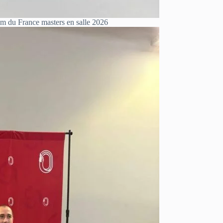
m du France masters en salle 2026