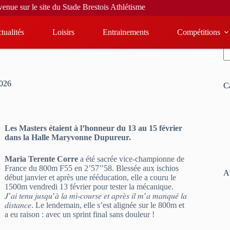
Stade Brestois Athlétisme
tualités
Loisirs
Entrainements
Compétitions
R
2026
C
Les Masters étaient à l’honneur du 13 au 15 février
dans la Halle Maryvonne Dupureur.
Maria Terente Corre
a été sacrée vice-championne de
France du 800m F55 en 2’57’’58. Blessée aux ischios
Ar
début janvier et après une rééducation, elle a couru le
1500m vendredi 13 février pour tester la mécanique.
𝐽’𝑎𝑖 𝑡𝑒𝑛𝑢 𝑗𝑢𝑠𝑞𝑢’𝑎̀ 𝑙𝑎 𝑚𝑖-𝑐𝑜𝑢𝑟𝑠𝑒 𝑒𝑡 𝑎𝑝𝑟𝑒̀𝑠 𝑖𝑙 𝑚’𝑎 𝑚𝑎𝑛𝑞𝑢𝑒́ 𝑙𝑎
𝑑𝑖𝑠𝑡𝑎𝑛𝑐𝑒. Le lendemain, elle s’est alignée sur le 800m et
a eu raison : avec un sprint final sans douleur !