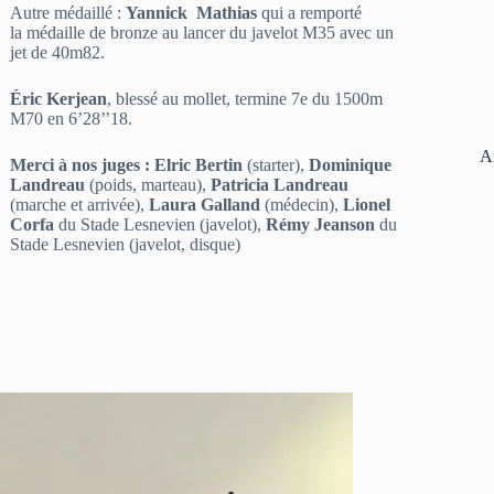
Autre médaillé :
Yannick Mathias
qui a remporté
la médaille de bronze au lancer du javelot M35 avec un
jet de 40m82.
Éric Kerjean
, blessé au mollet, termine 7e du 1500m
M70 en 6’28’’18.
A
Merci à nos juges : Elric Bertin
(starter),
Dominique
Landreau
(poids, marteau),
Patricia Landreau
(marche et arrivée),
Laura Galland
(médecin),
Lionel
Corfa
du Stade Lesnevien (javelot),
Rémy Jeanson
du
Stade Lesnevien (javelot, disque)