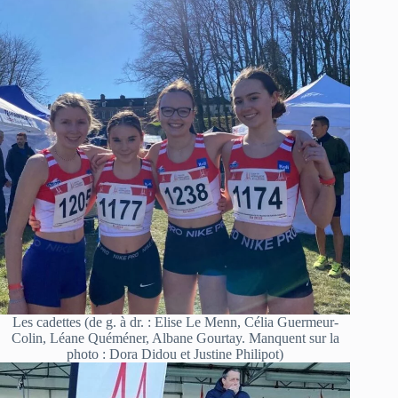
Les cadettes (de g. à dr. : Elise Le Menn, Célia Guermeur-
Colin, Léane Quéméner, Albane Gourtay. Manquent sur la
photo : Dora Didou et Justine Philipot)