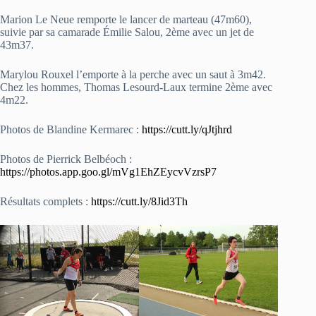
Marion Le Neue remporte le lancer de marteau (47m60),
suivie par sa camarade Émilie Salou, 2ème avec un jet de
43m37.
Marylou Rouxel l’emporte à la perche avec un saut à 3m42.
Chez les hommes, Thomas Lesourd-Laux termine 2ème avec
4m22.
Photos de Blandine Kermarec :
https://cutt.ly/qJtjhrd
Photos de Pierrick Belbéoch :
https://photos.app.goo.gl/mVg1EhZEycvVzrsP7
Résultats complets :
https://cutt.ly/8Jid3Th