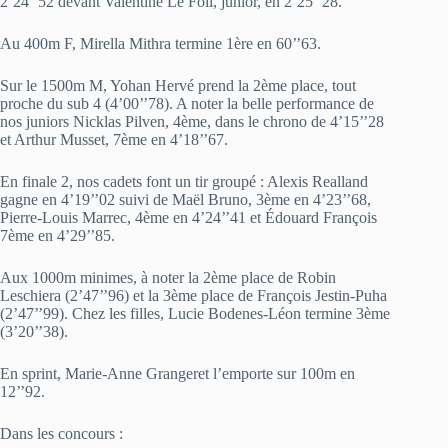
2’24’’52 devant Valentine Le Foll, junior, en 2’25’’28.
Au 400m F, Mirella Mithra termine 1ère en 60’’63.
Sur le 1500m M, Yohan Hervé prend la 2ème place, tout
proche du sub 4 (4’00’’78). A noter la belle performance de
nos juniors Nicklas Pilven, 4ème, dans le chrono de 4’15’’28
et Arthur Musset, 7ème en 4’18’’67.
En finale 2, nos cadets font un tir groupé : Alexis Realland
gagne en 4’19’’02 suivi de Maël Bruno, 3ème en 4’23’’68,
Pierre-Louis Marrec, 4ème en 4’24’’41 et Édouard François
7ème en 4’29’’85.
Aux 1000m minimes, à noter la 2ème place de Robin
Leschiera (2’47’’96) et la 3ème place de François Jestin-Puha
(2’47’’99). Chez les filles, Lucie Bodenes-Léon termine 3ème
(3’20’’38).
En sprint, Marie-Anne Grangeret l’emporte sur 100m en
12’’92.
Dans les concours :