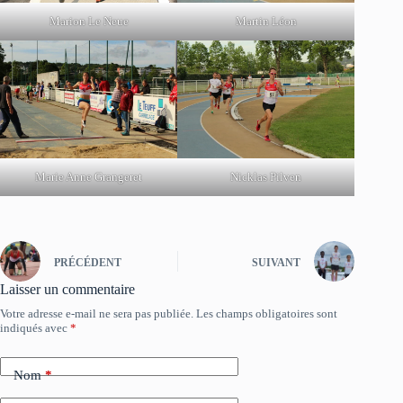
Marion Le Neue
Martin Léon
Marie Anne Grangeret
Nicklas Pilven
PRÉCÉDENT
SUIVANT
Laisser un commentaire
Votre adresse e-mail ne sera pas publiée.
Les champs obligatoires sont
indiqués avec
*
Nom
*