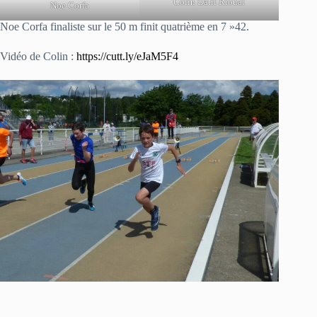
Colin Datil Rioual
Noe Corfa
Noe Corfa finaliste sur le 50 m finit quatrième en 7 »42.
Vidéo de Colin :
https://cutt.ly/eJaM5F4