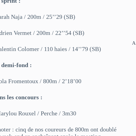
 sprint :
Sarah Naja / 200m / 25’’29 (SB)
Adrien Vermet / 200m / 22’’54 (SB)
A
alentin Colomer / 110 haies / 14’’79 (SB)
 demi-fond :
Lola Fromentoux / 800m / 2’18’00
ns les concours :
Marylou Rouxel / Perche / 3m30
noter : cinq de nos coureurs de 800m ont doublé