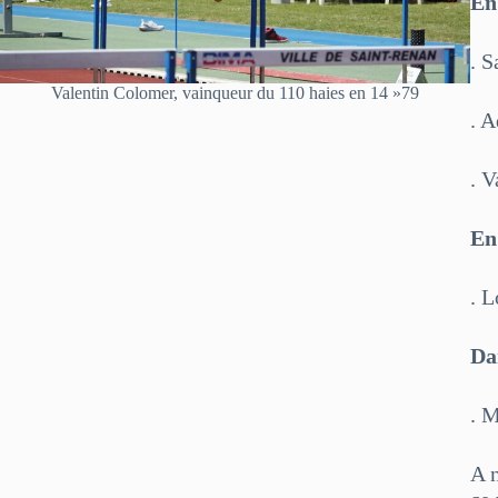
En
. 
Valentin Colomer, vainqueur du 110 haies en 14 »79
. 
. V
En
. 
Da
. 
A 