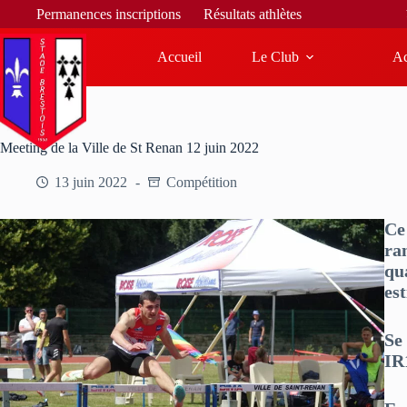
Bienvenue sur le site d
Permanences inscriptions
Résultats athlètes
Accueil
Le Club
Ac
Meeting de la Ville de St Renan 12 juin 2022
13 juin 2022
Compétition
Ce
ra
qu
es
Se
IR