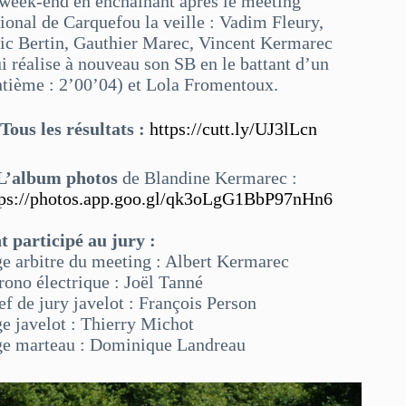
 week-end en enchaînant après le meeting
ional de Carquefou la veille : Vadim Fleury,
ric Bertin, Gauthier Marec, Vincent Kermarec
i réalise à nouveau son SB en le battant d’un
ntième : 2’00’04) et Lola Fromentoux.

Tous les résultats :
https://cutt.ly/UJ3lLcn
L’album photos
de Blandine Kermarec :
tps://photos.app.goo.gl/qk3oLgG1BbP97nHn6
t participé au jury :
ge arbitre du meeting : Albert Kermarec
rono électrique : Joël Tanné
f de jury javelot : François Person
ge javelot : Thierry Michot
ge marteau : Dominique Landreau