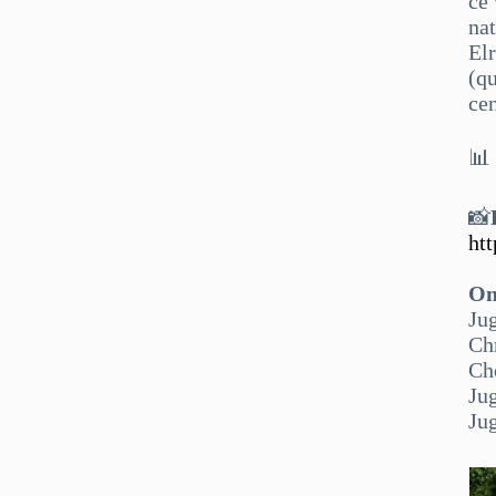
ce
nat
El
(qu
ce

📸
ht
On
Ju
Ch
Che
Ju
Ju