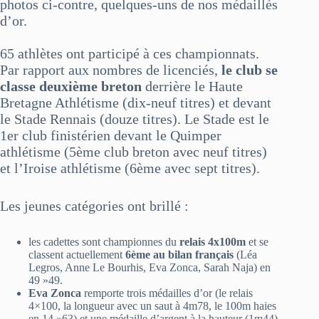
photos ci-contre, quelques-uns de nos médaillés
d’or.
65 athlètes ont participé à ces championnats.
Par rapport aux nombres de licenciés,
le club se
classe deuxième breton
derrière le Haute
Bretagne Athlétisme (dix-neuf titres) et devant
le Stade Rennais (douze titres). Le Stade est le
1er club finistérien devant le Quimper
athlétisme (5ème club breton avec neuf titres)
et l’Iroise athlétisme (6ème avec sept titres).
Les jeunes catégories ont brillé :
les cadettes sont championnes du
relais 4x100m
et se
classent actuellement
6ème au bilan français
(Léa
Legros, Anne Le Bourhis, Eva Zonca, Sarah Naja) en
49 »49.
Eva Zonca
remporte trois médailles d’or (le relais
4×100, la longueur avec un saut à 4m78, le 100m haies
en 14 »63) et une médaille d’argent à la hauteur (1m44).