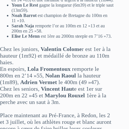
Youn Le Rest
gagne la longueur (6m39) et le triple saut
(13m59).
Noah Barrot
est champion de Bretagne du 100m en
11 »10.
Sarah Naja
remporte l’or au 100m en 12 »13 et au
200m en 25 »58.
Elise Le Menn
est 1ère au 2000m steeple en 7’16 »73.
Chez les juniors,
Valentin Colome
r est 1er à la
hauteur (1m92) et médaillé de bronze au 110m
haies.
En espoirs,
Lola Fromentoux
remporte le
800m en 2’14 »55,
Nolan Raoul
la hauteur
(1m89),
Adrien Vermet
le 400m (49 »47).
Chez les seniors,
Vincent Haut
e est 1er sur
200m en 22 »45 et
Marylou Rouxel
1ère à la
perche avec un saut à 3m.
Place maintenant au Pré-France, à Redon, les 2
et 3 juillet, où les athlètes rouge et blanc auront
encore à cœur de faire briller leurs couleurs.