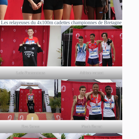
Les relayeuses du 4x100m cadettes championnes de Bretagne
Lola Fromentoux
Adrien vermet
Eva Zonca
Noah Barrot