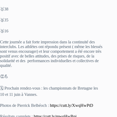
🥇38
🥈35
🥉16
Cette journée a fait forte impression dans la continuité des
interclubs. Les athlètes ont répondu présent ( même les blessés
sont venus encourager) et leur comportement a été encore très
positif avec de belles attitudes, des prises de risques, de la
solidarité et des performances individuelles et collectives de
qualité.
👏💪
🗓️ Prochain rendez-vous : les championnats de Bretagne les
10 et 11 juin à Vannes.
Photos de Pierrick Belbéoch :
https://cutt.ly/XwqHwPtD
Résultats complets :
https://cutt.ly/mwqHwBpi