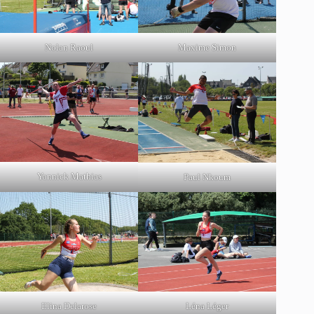
Nolan Raoul
Maxime Simon
Yannick Mathias
Paul Nkoum
Léna Léger
Elina Delarose