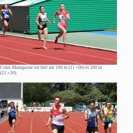
Colas Mainguene est titré sur 100 m (11 »06) et 200 m
(22 »20).